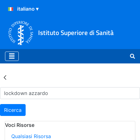
Istituto Superiore di Sanità
Risultati della Ricerca - Ar
Ricerca
Voci Risorse
Qualsiasi Risorsa