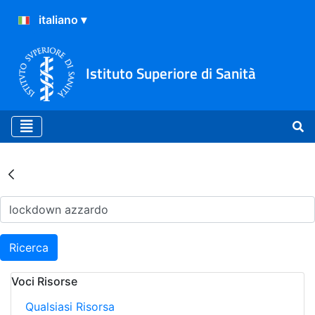
Istituto Superiore di Sanità
Risultati della Ricerca - Ar
Ricerca
Voci Risorse
Qualsiasi Risorsa