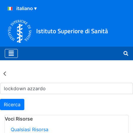
Istituto Superiore di Sanità
Risultati della Ricerca - Ar
Ricerca
Voci Risorse
Qualsiasi Risorsa