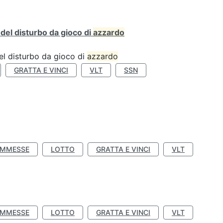
o del disturbo da gioco di
azzardo
 del disturbo da gioco di
azzardo
GRATTA E VINCI
VLT
SSN
MMESSE
LOTTO
GRATTA E VINCI
VLT
MMESSE
LOTTO
GRATTA E VINCI
VLT