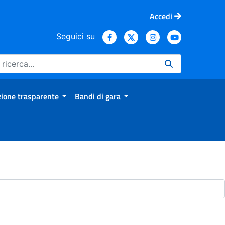
Accedi
Seguici su
ione trasparente
Bandi di gara