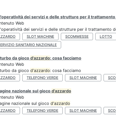
l'operatività dei servizi e delle strutture per il trattament
ntenuto Web
l'operatività dei servizi e delle strutture per il trattamento
AZZARDO
SLOT MACHINE
SCOMMESSE
LOTTO
SERVIZIO SANITARIO NAZIONALE
sturbo da gioco
d'azzardo
: cosa facciamo
ntenuto Web
sturbo da gioco
d'azzardo
: cosa facciamo
AZZARDO
TELEFONO VERDE
SLOT MACHINE
SCO
agine nazionale sul gioco
d'azzardo
ntenuto Web
agine nazionale sul gioco
d'azzardo
AZZARDO
TELEFONO VERDE
SLOT MACHINE
SCO