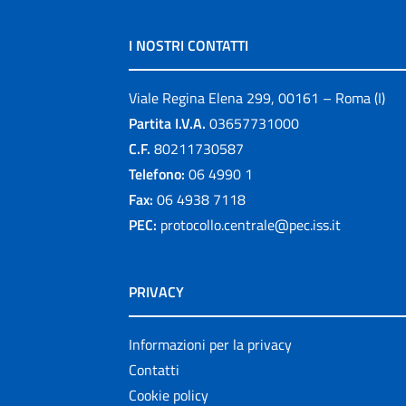
I NOSTRI CONTATTI
Viale Regina Elena 299, 00161 – Roma (I)
Partita I.V.A.
03657731000
C.F.
80211730587
Telefono:
06 4990 1
Fax:
06 4938 7118
PEC:
protocollo.centrale@pec.iss.it
PRIVACY
Informazioni per la privacy
Contatti
Cookie policy