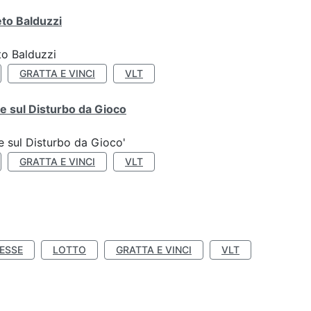
eto Balduzzi
to Balduzzi
GRATTA E VINCI
VLT
e sul Disturbo da Gioco
e sul Disturbo da Gioco'
GRATTA E VINCI
VLT
ESSE
LOTTO
GRATTA E VINCI
VLT