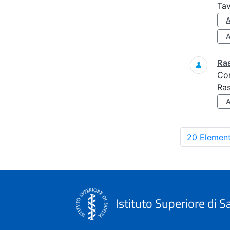
Tav
Ra
Co
Ra
20 Element
Istituto Superiore di S