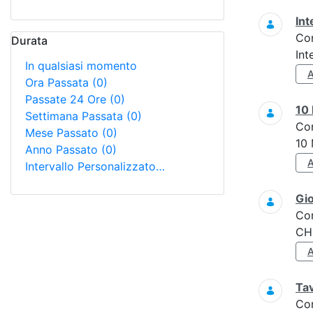
Int
Co
Durata
Int
In qualsiasi momento
Ora Passata
(0)
Passate 24 Ore
(0)
10 
Settimana Passata
(0)
Co
Mese Passato
(0)
10 
Anno Passato
(0)
Intervallo Personalizzato…
Gi
Co
CH
Tav
Co