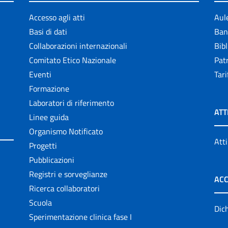
Accesso agli atti
Aul
Basi di dati
Ban
Collaborazioni internazionali
Bibl
Comitato Etico Nazionale
Patr
Eventi
Tari
Formazione
Laboratori di riferimento
ATT
Linee guida
Organismo Notificato
Atti
Progetti
Pubblicazioni
Registri e sorveglianze
ACC
Ricerca collaboratori
Scuola
Dich
Sperimentazione clinica fase I