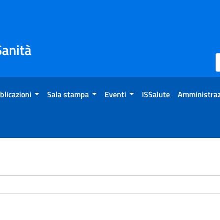
Sanità
blicazioni
Sala stampa
Eventi
ISSalute
Amministraz
chivio