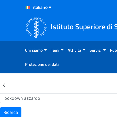
Salta al Contenuto
Salta al Footer
Istituto Superiore di 
Chi siamo
Temi
Attività
Servizi
Pub
Protezione dei dati
Risultati della Ricerca - Ar
Ricerca