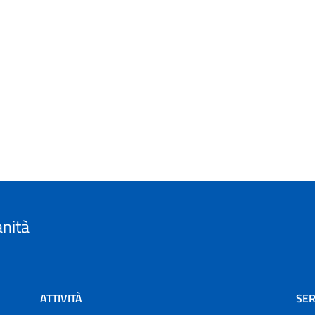
anità
ATTIVITÀ
SER