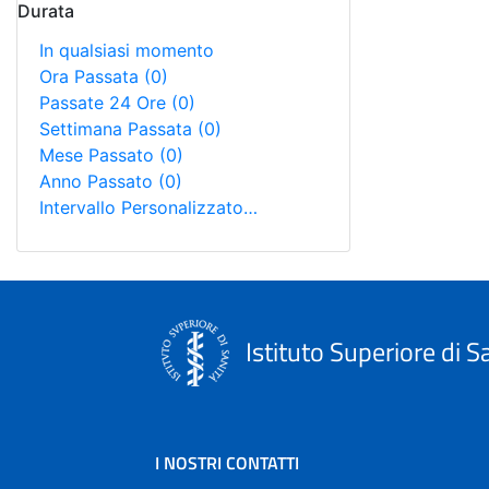
Durata
In qualsiasi momento
Ora Passata
(0)
Passate 24 Ore
(0)
Settimana Passata
(0)
Mese Passato
(0)
Anno Passato
(0)
Intervallo Personalizzato…
Istituto Superiore di S
I NOSTRI CONTATTI