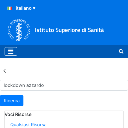
Istituto Superiore di Sanità
Risultati della Ricerca - Ar
Ricerca
Voci Risorse
Qualsiasi Risorsa