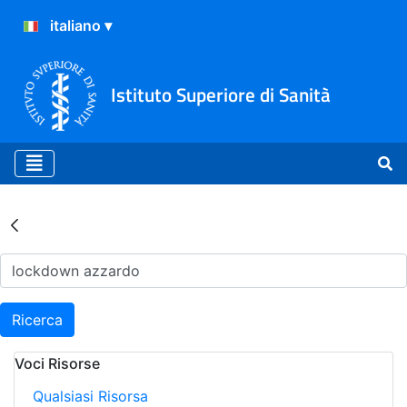
Istituto Superiore di Sanità
Risultati della Ricerca - Ar
Ricerca
Voci Risorse
Qualsiasi Risorsa