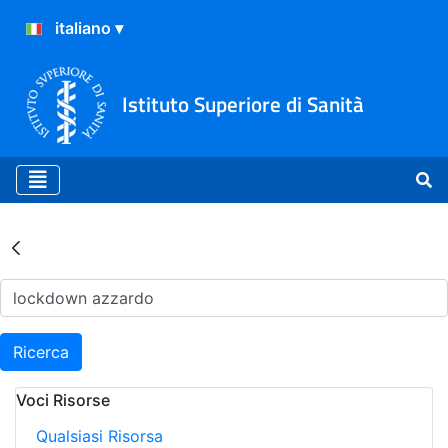
Istituto Superiore di Sanità
Risultati della Ricerca - Ar
Ricerca
Voci Risorse
Qualsiasi Risorsa