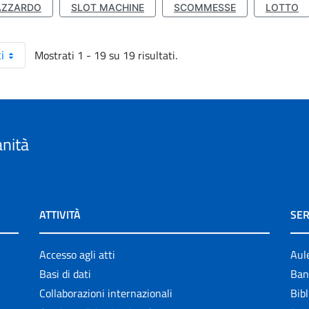
AZZARDO
SLOT MACHINE
SCOMMESSE
LOTTO
Mostrati 1 - 19 su 19 risultati.
i
anità
ATTIVITÀ
SER
Accesso agli atti
Aul
Basi di dati
Ban
Collaborazioni internazionali
Bibl