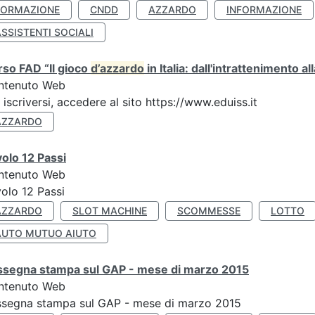
FORMAZIONE
CNDD
AZZARDO
INFORMAZIONE
SSISTENTI SOCIALI
so FAD “Il gioco
d’azzardo
in Italia: dall'intrattenimento al
ntenuto Web
 iscriversi, accedere al sito https://www.eduiss.it
AZZARDO
olo 12 Passi
ntenuto Web
olo 12 Passi
AZZARDO
SLOT MACHINE
SCOMMESSE
LOTTO
AUTO MUTUO AIUTO
ssegna stampa sul GAP - mese di marzo 2015
ntenuto Web
ssegna stampa sul GAP - mese di marzo 2015