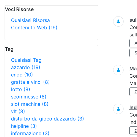
Voci Risorse
Ricerca
sul
Qualsiasi Risorsa
Co
Contenuto Web
(19)
sul
Tag
Qualsiasi Tag
azzardo
(19)
Mar
cndd
(10)
Co
gratta e vinci
(8)
Mar
lotto
(8)
scommesse
(8)
slot machine
(8)
Ind
vlt
(8)
Co
disturbo da gioco dazzardo
(3)
Ind
helpline
(3)
informazione
(3)