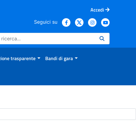
Accedi
Seguici su
ione trasparente
Bandi di gara