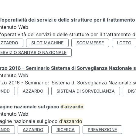
l'operatività dei servizi e delle strutture per il trattament
ntenuto Web
l'operatività dei servizi e delle strutture per il trattamento
AZZARDO
SLOT MACHINE
SCOMMESSE
LOTTO
SERVIZIO SANITARIO NAZIONALE
zo 2016 - Seminario Sistema di Sorveglianza Nazionale s
ntenuto Web
zo 2016 - Seminario: 'Sistema di Sorveglianza Nazionale 
CNDD
AZZARDO
SISTEMA DI SORVEGLIANZA
DIS
agine nazionale sul gioco
d'azzardo
ntenuto Web
agine nazionale sul gioco
d'azzardo
CNDD
AZZARDO
RICERCA
PREVENZIONE