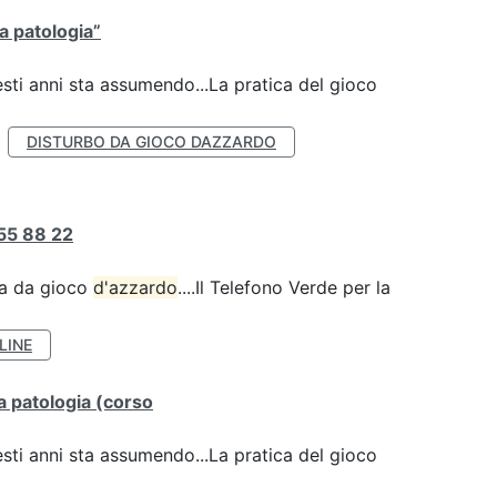
la patologia”
esti anni sta assumendo...La pratica del gioco
DISTURBO DA GIOCO DAZZARDO
55 88 22
za da gioco
d'azzardo
....Il Telefono Verde per la
LINE
lla patologia (corso
esti anni sta assumendo...La pratica del gioco