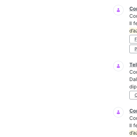
Cor
Co
Il 
d’a
P
Tel
Co
Dal
di
Cor
Co
Il 
d’a