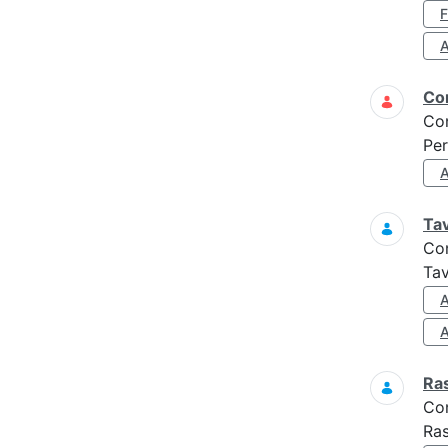
A
Cor
Co
Per
Tav
Co
Tav
Ra
Co
Ra