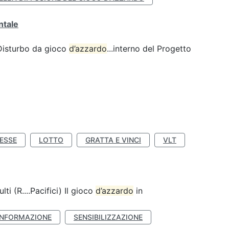
ntale
 Disturbo da gioco
d’azzardo
...interno del Progetto
ESSE
LOTTO
GRATTA E VINCI
VLT
lti (R....Pacifici) Il gioco
d’azzardo
in
INFORMAZIONE
SENSIBILIZZAZIONE