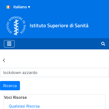
Istituto Superiore di Sanità
Risultati della Ricerca - Ar
Ricerca
Voci Risorse
Qualsiasi Risorsa