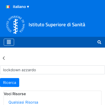
Istituto Superiore di Sanità
Risultati della Ricerca - Ar
Ricerca
Voci Risorse
Qualsiasi Risorsa