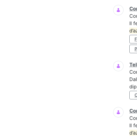
Cor
Co
Il 
d’a
P
Tel
Co
Dal
di
Cor
Co
Il 
d’a