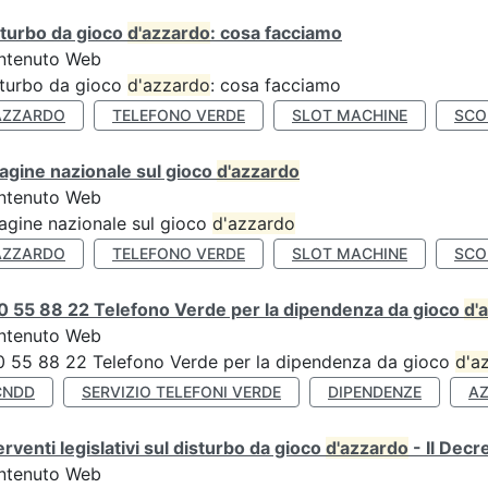
sturbo da gioco
d'azzardo
: cosa facciamo
ntenuto Web
sturbo da gioco
d'azzardo
: cosa facciamo
AZZARDO
TELEFONO VERDE
SLOT MACHINE
SCO
agine nazionale sul gioco
d'azzardo
ntenuto Web
agine nazionale sul gioco
d'azzardo
AZZARDO
TELEFONO VERDE
SLOT MACHINE
SCO
0 55 88 22 Telefono Verde per la dipendenza da gioco
d'
ntenuto Web
 55 88 22 Telefono Verde per la dipendenza da gioco
d'a
CNDD
SERVIZIO TELEFONI VERDE
DIPENDENZE
A
erventi legislativi sul disturbo da gioco
d'azzardo
- Il Decr
ntenuto Web