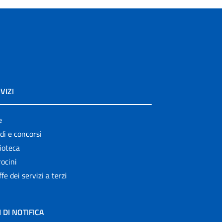
VIZI
e
di e concorsi
ioteca
ocini
ffe dei servizi a terzi
I DI NOTIFICA