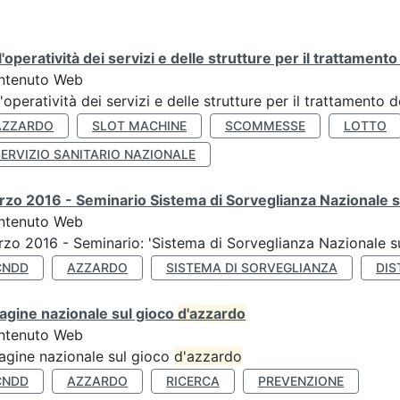
l'operatività dei servizi e delle strutture per il trattament
ntenuto Web
l'operatività dei servizi e delle strutture per il trattamento
AZZARDO
SLOT MACHINE
SCOMMESSE
LOTTO
SERVIZIO SANITARIO NAZIONALE
zo 2016 - Seminario Sistema di Sorveglianza Nazionale s
ntenuto Web
zo 2016 - Seminario: 'Sistema di Sorveglianza Nazionale 
CNDD
AZZARDO
SISTEMA DI SORVEGLIANZA
DIS
agine nazionale sul gioco
d'azzardo
ntenuto Web
agine nazionale sul gioco
d'azzardo
CNDD
AZZARDO
RICERCA
PREVENZIONE