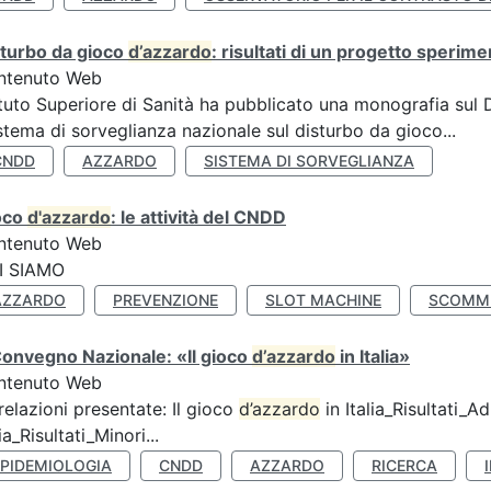
sturbo da gioco
d’azzardo
: risultati di un progetto sperime
ntenuto Web
ituto Superiore di Sanità ha pubblicato una monografia sul
stema di sorveglianza nazionale sul disturbo da gioco...
CNDD
AZZARDO
SISTEMA DI SORVEGLIANZA
oco
d'azzardo
: le attività del CNDD
ntenuto Web
I SIAMO
AZZARDO
PREVENZIONE
SLOT MACHINE
SCOMM
Convegno Nazionale: «Il gioco
d’azzardo
in Italia»
ntenuto Web
relazioni presentate: Il gioco
d’azzardo
in Italia_Risultati_Adu
lia_Risultati_Minori...
EPIDEMIOLOGIA
CNDD
AZZARDO
RICERCA