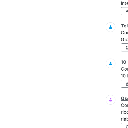
Int
Tel
Co
Gi
10 
Co
10 
Oss
Co
ric
ria