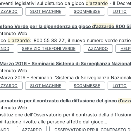
erventi legislativi sul disturbo da gioco
d'azzardo
- Il Decre
AZZARDO
SLOT MACHINE
SCOMMESSE
LOTTO
efono Verde per la dipendenza da gioco
d'azzardo
800 55
ntenuto Web
oco
d'azzardo
: '800 55 88 22', il nuovo numero verde nazi
CNDD
SERVIZIO TELEFONI VERDE
AZZARDO
HELP
Marzo 2016 - Seminario Sistema di Sorveglianza Nazional
ntenuto Web
Marzo 2016 - Seminario: 'Sistema di Sorveglianza Nazional
AZZARDO
SLOT MACHINE
SCOMMESSE
LOTTO
ervatorio per il contrasto della diffusione del gioco
d’azz
ntenuto Web
ostituzione dell'Osservatorio per il contrasto della diffusio
bilitazione rivolte alle persone affette dal gioco...
CNDD
AZZARDO
OSSERVATORIO PER IL CONTRASTO D