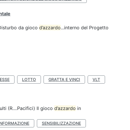
ntale
 Disturbo da gioco
d’azzardo
...interno del Progetto
ESSE
LOTTO
GRATTA E VINCI
VLT
lti (R....Pacifici) Il gioco
d’azzardo
in
INFORMAZIONE
SENSIBILIZZAZIONE