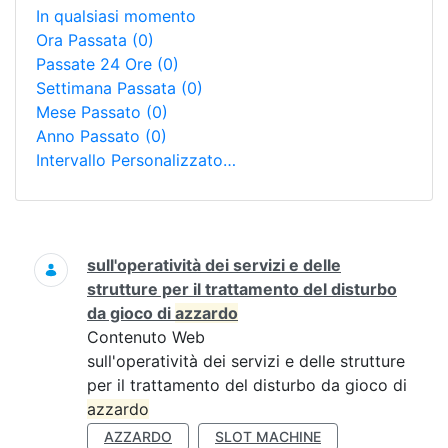
In qualsiasi momento
Ora Passata
(0)
Passate 24 Ore
(0)
Settimana Passata
(0)
Mese Passato
(0)
Anno Passato
(0)
Intervallo Personalizzato…
Ricerca
sull'operatività dei servizi e delle
strutture per il trattamento del disturbo
da gioco di
azzardo
Contenuto Web
sull'operatività dei servizi e delle strutture
per il trattamento del disturbo da gioco di
azzardo
AZZARDO
SLOT MACHINE