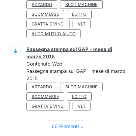
AZZARDO
SLOT MACHINE
SCOMMESSE
LOTTO
GRATTA E VINCI
VLT
AUTO MUTUO AIUTO
Rassegna stampa sul GAP - mese di
marzo 2015
Contenuto Web
Rassegna stampa sul GAP - mese di marzo
2015
AZZARDO
SLOT MACHINE
SCOMMESSE
LOTTO
GRATTA E VINCI
VLT
60 Elementi