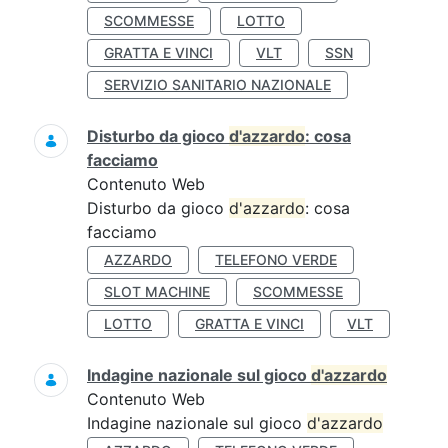
SCOMMESSE
LOTTO
GRATTA E VINCI
VLT
SSN
SERVIZIO SANITARIO NAZIONALE
Disturbo da gioco
d'azzardo
: cosa
facciamo
Contenuto Web
Disturbo da gioco
d'azzardo
: cosa
facciamo
AZZARDO
TELEFONO VERDE
SLOT MACHINE
SCOMMESSE
LOTTO
GRATTA E VINCI
VLT
Indagine nazionale sul gioco
d'azzardo
Contenuto Web
Indagine nazionale sul gioco
d'azzardo