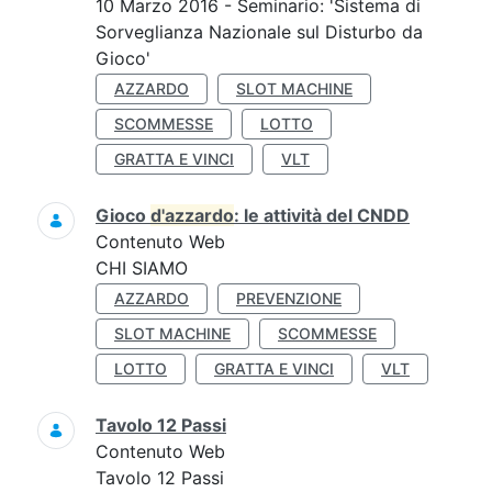
10 Marzo 2016 - Seminario: 'Sistema di
Sorveglianza Nazionale sul Disturbo da
Gioco'
AZZARDO
SLOT MACHINE
SCOMMESSE
LOTTO
GRATTA E VINCI
VLT
Gioco
d'azzardo
: le attività del CNDD
Contenuto Web
CHI SIAMO
AZZARDO
PREVENZIONE
SLOT MACHINE
SCOMMESSE
LOTTO
GRATTA E VINCI
VLT
Tavolo 12 Passi
Contenuto Web
Tavolo 12 Passi