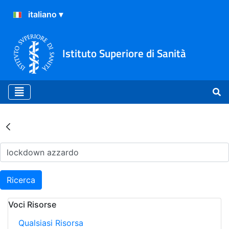
Istituto Superiore di Sanità
Risultati della Ricerca - Ar
Ricerca
Voci Risorse
Qualsiasi Risorsa