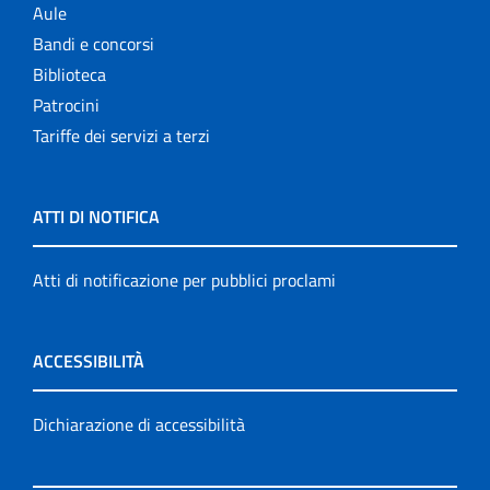
Aule
Bandi e concorsi
Biblioteca
Patrocini
Tariffe dei servizi a terzi
ATTI DI NOTIFICA
Atti di notificazione per pubblici proclami
ACCESSIBILITÀ
Dichiarazione di accessibilità