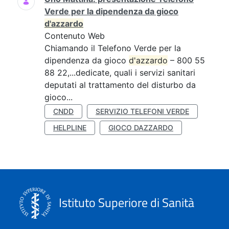
Verde per la dipendenza da gioco
d'azzardo
Contenuto Web
Chiamando il Telefono Verde per la
dipendenza da gioco
d'azzardo
– 800 55
88 22,...dedicate, quali i servizi sanitari
deputati al trattamento del disturbo da
gioco...
CNDD
SERVIZIO TELEFONI VERDE
HELPLINE
GIOCO DAZZARDO
Istituto Superiore di Sanità