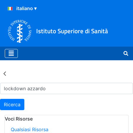
Istituto Superiore di Sanità
Risultati della Ricerca - Ar
Ricerca
Voci Risorse
Qualsiasi Risorsa