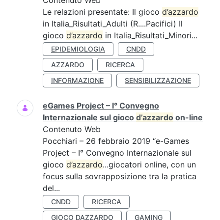
Contenuto Web
Le relazioni presentate: Il gioco
d’azzardo
in Italia_Risultati_Adulti (R....Pacifici) Il
gioco
d’azzardo
in Italia_Risultati_Minori...
EPIDEMIOLOGIA
CNDD
AZZARDO
RICERCA
INFORMAZIONE
SENSIBILIZZAZIONE
eGames Project – I° Convegno
Internazionale sul gioco
d’azzardo
on-line
Contenuto Web
Pocchiari – 26 febbraio 2019 “e-Games
Project – I° Convegno Internazionale sul
gioco
d’azzardo
...giocatori online, con un
focus sulla sovrapposizione tra la pratica
del...
CNDD
RICERCA
GIOCO DAZZARDO
GAMING