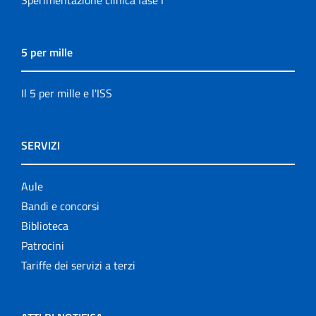
Sperimentazione clinica fase I
5 per mille
Il 5 per mille e l'ISS
SERVIZI
Aule
Bandi e concorsi
Biblioteca
Patrocini
Tariffe dei servizi a terzi