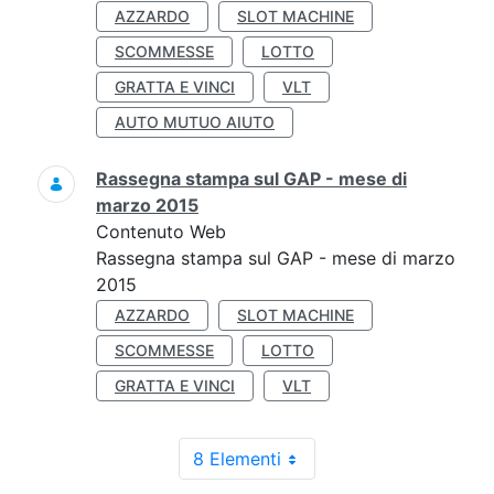
AZZARDO
SLOT MACHINE
SCOMMESSE
LOTTO
GRATTA E VINCI
VLT
AUTO MUTUO AIUTO
Rassegna stampa sul GAP - mese di
marzo 2015
Contenuto Web
Rassegna stampa sul GAP - mese di marzo
2015
AZZARDO
SLOT MACHINE
SCOMMESSE
LOTTO
GRATTA E VINCI
VLT
8 Elementi