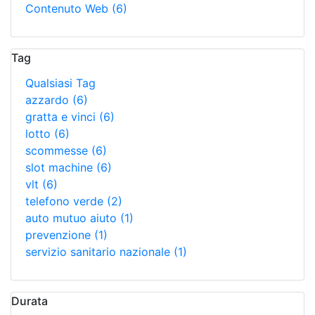
Contenuto Web
(6)
Tag
Qualsiasi Tag
azzardo
(6)
gratta e vinci
(6)
lotto
(6)
scommesse
(6)
slot machine
(6)
vlt
(6)
telefono verde
(2)
auto mutuo aiuto
(1)
prevenzione
(1)
servizio sanitario nazionale
(1)
Durata