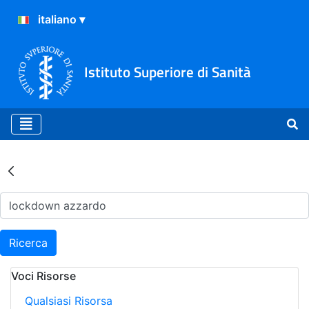
Istituto Superiore di Sanità
Risultati della Ricerca - Ar
Ricerca
Voci Risorse
Qualsiasi Risorsa