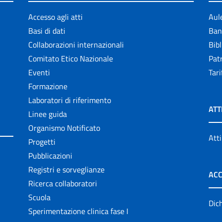
Accesso agli atti
Aul
Basi di dati
Ban
Collaborazioni internazionali
Bibl
Comitato Etico Nazionale
Patr
Eventi
Tari
Formazione
Laboratori di riferimento
ATT
Linee guida
Organismo Notificato
Atti
Progetti
Pubblicazioni
Registri e sorveglianze
ACC
Ricerca collaboratori
Scuola
Dich
Sperimentazione clinica fase I