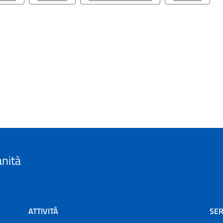
anità
ATTIVITÀ
SER