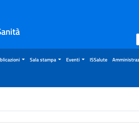
Sanità
blicazioni
Sala stampa
Eventi
ISSalute
Amministraz
chivio