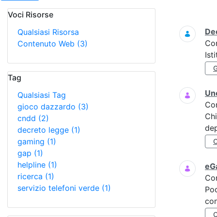
Voci Risorse
Ricerca
Dec
Qualsiasi Risorsa
Co
Contenuto Web
(3)
Ist
Tag
Uno
Qualsiasi Tag
Co
gioco dazzardo
(3)
Chi
cndd
(2)
dep
decreto legge
(1)
gaming
(1)
gap
(1)
helpline
(1)
eGa
ricerca
(1)
Co
servizio telefoni verde
(1)
Poc
con