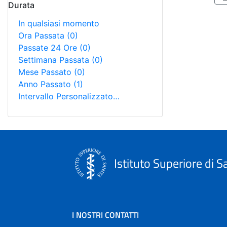
Durata
In qualsiasi momento
Ora Passata
(0)
Passate 24 Ore
(0)
Settimana Passata
(0)
Mese Passato
(0)
Anno Passato
(1)
Intervallo Personalizzato…
Istituto Superiore di S
I NOSTRI CONTATTI