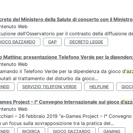
reto del Ministero della Salute di concerto con il Ministr
ntenuto Web
ituzione dell’Osservatorio per il contrasto della diffusione 
GIOCO DAZZARDO
GAP
DECRETO LEGGE
 Mattina: presentazione Telefono Verde per la dipenden
ntenuto Web
amando il Telefono Verde per la dipendenza da gioco
d'az
utati al trattamento del disturbo da gioco...
CNDD
SERVIZIO TELEFONI VERDE
HELPLINE
GIOC
mes Project – I° Convegno Internazionale sul gioco
d’az
ntenuto Web
chiari – 26 febbraio 2019 “e-Games Project – I° Convegno 
 un focus sulla sovrapposizione tra la pratica del...
CNDD
RICERCA
GIOCO DAZZARDO
GAMING