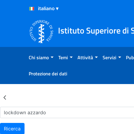
Salta al Contenuto
Salta al Footer
Istituto Superiore di 
Chi siamo
Temi
Attività
Servizi
Pub
Protezione dei dati
Risultati della Ricerca - Ar
Ricerca