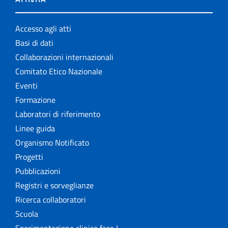
Accesso agli atti
Basi di dati
Collaborazioni internazionali
Comitato Etico Nazionale
Eventi
Formazione
Laboratori di riferimento
Linee guida
Organismo Notificato
Progetti
Pubblicazioni
Registri e sorveglianze
Ricerca collaboratori
Scuola