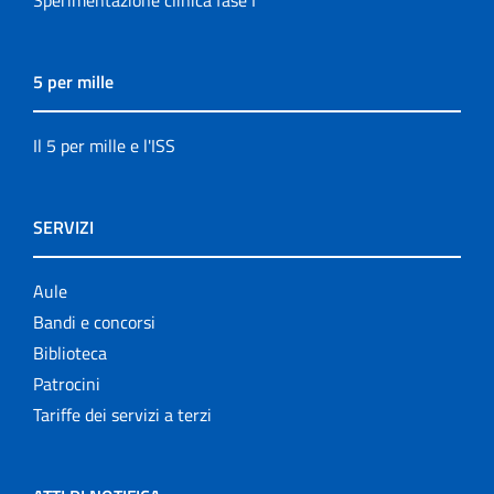
Sperimentazione clinica fase I
5 per mille
Il 5 per mille e l'ISS
SERVIZI
Aule
Bandi e concorsi
Biblioteca
Patrocini
Tariffe dei servizi a terzi