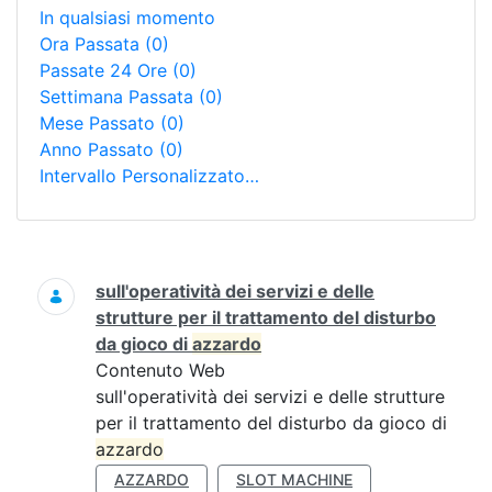
In qualsiasi momento
Ora Passata
(0)
Passate 24 Ore
(0)
Settimana Passata
(0)
Mese Passato
(0)
Anno Passato
(0)
Intervallo Personalizzato…
Ricerca
sull'operatività dei servizi e delle
strutture per il trattamento del disturbo
da gioco di
azzardo
Contenuto Web
sull'operatività dei servizi e delle strutture
per il trattamento del disturbo da gioco di
azzardo
AZZARDO
SLOT MACHINE