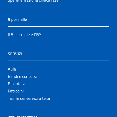
Sperimentazione clinica fase I
5 per mille
Il 5 per mille e l'ISS
SERVIZI
Aule
Bandi e concorsi
Biblioteca
Patrocini
Tariffe dei servizi a terzi