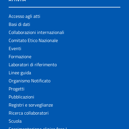
Accesso agli atti
Basi di dati
Collaborazioni internazionali
Comitato Etico Nazionale
Eventi
Formazione
Laboratori di riferimento
Linee guida
Organismo Notificato
Progetti
Pubblicazioni
Registri e sorveglianze
Ricerca collaboratori
Scuola