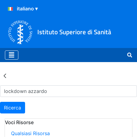
Istituto Superiore di Sanità
Risultati della Ricerca - Ar
Ricerca
Voci Risorse
Qualsiasi Risorsa