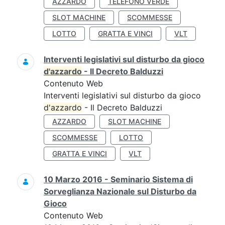
AZZARDO
TELEFONO VERDE
SLOT MACHINE
SCOMMESSE
LOTTO
GRATTA E VINCI
VLT
Interventi legislativi sul disturbo da gioco
d'azzardo
- Il Decreto Balduzzi
Contenuto Web
Interventi legislativi sul disturbo da gioco
d'azzardo
- Il Decreto Balduzzi
AZZARDO
SLOT MACHINE
SCOMMESSE
LOTTO
GRATTA E VINCI
VLT
10 Marzo 2016 - Seminario Sistema di
Sorveglianza Nazionale sul Disturbo da
Gioco
Contenuto Web