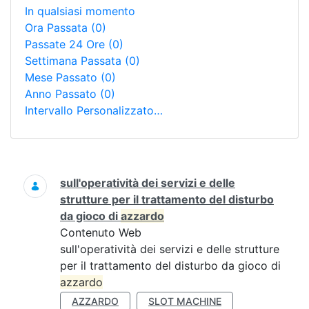
In qualsiasi momento
Ora Passata
(0)
Passate 24 Ore
(0)
Settimana Passata
(0)
Mese Passato
(0)
Anno Passato
(0)
Intervallo Personalizzato…
Ricerca
sull'operatività dei servizi e delle
strutture per il trattamento del disturbo
da gioco di
azzardo
Contenuto Web
sull'operatività dei servizi e delle strutture
per il trattamento del disturbo da gioco di
azzardo
AZZARDO
SLOT MACHINE