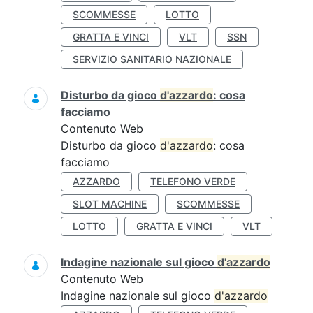
SCOMMESSE
LOTTO
GRATTA E VINCI
VLT
SSN
SERVIZIO SANITARIO NAZIONALE
Disturbo da gioco
d'azzardo
: cosa
facciamo
Contenuto Web
Disturbo da gioco
d'azzardo
: cosa
facciamo
AZZARDO
TELEFONO VERDE
SLOT MACHINE
SCOMMESSE
LOTTO
GRATTA E VINCI
VLT
Indagine nazionale sul gioco
d'azzardo
Contenuto Web
Indagine nazionale sul gioco
d'azzardo