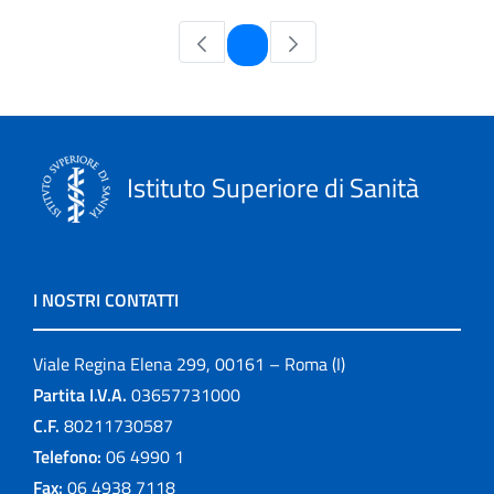
Pagina
1
Istituto Superiore di Sanità
I NOSTRI CONTATTI
Viale Regina Elena 299, 00161 – Roma (I)
Partita I.V.A.
03657731000
C.F.
80211730587
Telefono:
06 4990 1
Fax:
06 4938 7118