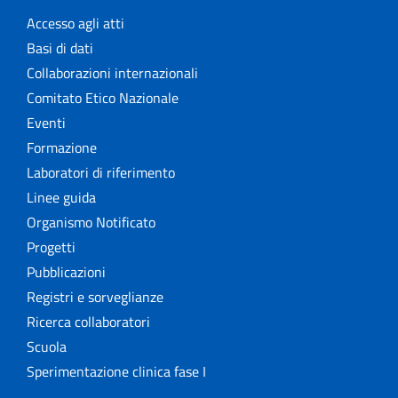
Accesso agli atti
Basi di dati
Collaborazioni internazionali
Comitato Etico Nazionale
Eventi
Formazione
Laboratori di riferimento
Linee guida
Organismo Notificato
Progetti
Pubblicazioni
Registri e sorveglianze
Ricerca collaboratori
Scuola
Sperimentazione clinica fase I