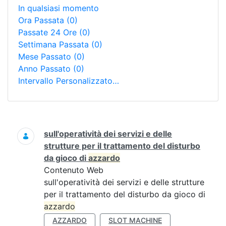
In qualsiasi momento
Ora Passata
(0)
Passate 24 Ore
(0)
Settimana Passata
(0)
Mese Passato
(0)
Anno Passato
(0)
Intervallo Personalizzato…
Ricerca
sull'operatività dei servizi e delle
strutture per il trattamento del disturbo
da gioco di
azzardo
Contenuto Web
sull'operatività dei servizi e delle strutture
per il trattamento del disturbo da gioco di
azzardo
AZZARDO
SLOT MACHINE