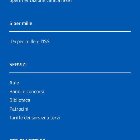
Sperimentazione clinica fase I
5 per mille
Il 5 per mille e l'ISS
SERVIZI
Aule
Bandi e concorsi
Biblioteca
Patrocini
Tariffe dei servizi a terzi