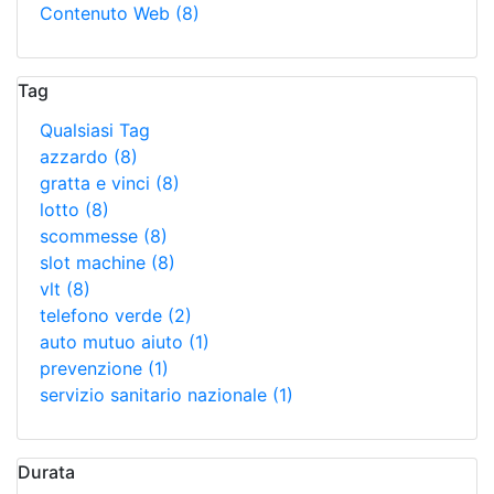
Contenuto Web
(8)
Tag
Qualsiasi Tag
azzardo
(8)
gratta e vinci
(8)
lotto
(8)
scommesse
(8)
slot machine
(8)
vlt
(8)
telefono verde
(2)
auto mutuo aiuto
(1)
prevenzione
(1)
servizio sanitario nazionale
(1)
Durata