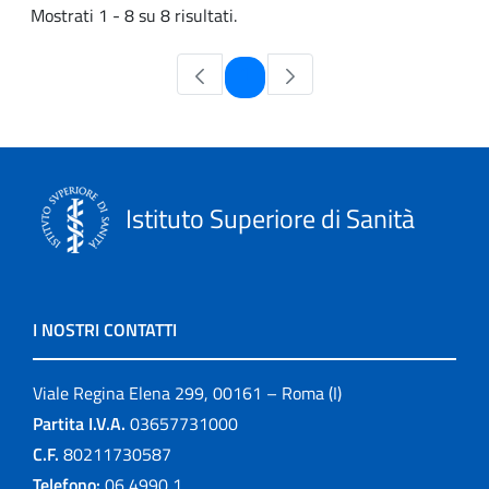
Mostrati 1 - 8 su 8 risultati.
Pagina
1
Istituto Superiore di Sanità
I NOSTRI CONTATTI
Viale Regina Elena 299, 00161 – Roma (I)
Partita I.V.A.
03657731000
C.F.
80211730587
Telefono:
06 4990 1