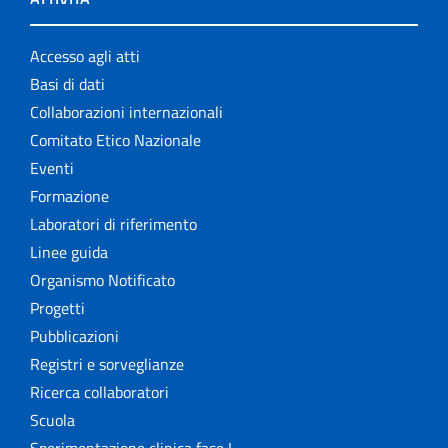
Accesso agli atti
Basi di dati
Collaborazioni internazionali
Comitato Etico Nazionale
Eventi
Formazione
Laboratori di riferimento
Linee guida
Organismo Notificato
Progetti
Pubblicazioni
Registri e sorveglianze
Ricerca collaboratori
Scuola