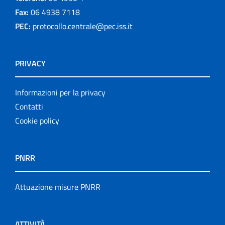
Fax:
06 4938 7118
PEC:
protocollo.centrale@pec.iss.it
PRIVACY
Informazioni per la privacy
Contatti
Cookie policy
PNRR
Attuazione misure PNRR
ATTIVITÀ