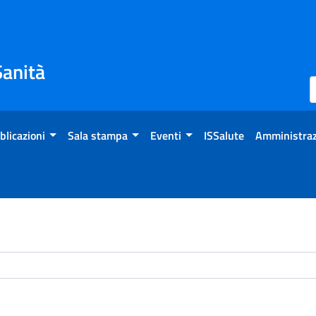
Sanità
blicazioni
Sala stampa
Eventi
ISSalute
Amministraz
chivio