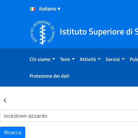
Salta al Contenuto
Salta al Footer
Istituto Superiore di 
Chi siamo
Temi
Attività
Servizi
Pub
Protezione dei dati
Risultati della Ricerca - Ar
Ricerca