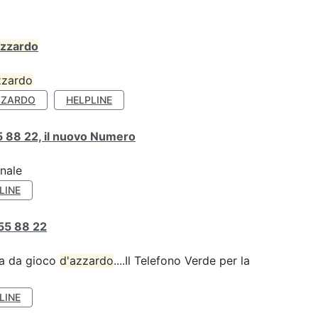
azzardo
zzardo
ZZARDO
HELPLINE
 88 22, il nuovo Numero
onale
LINE
55 88 22
za da gioco
d'azzardo
....Il Telefono Verde per la
LINE