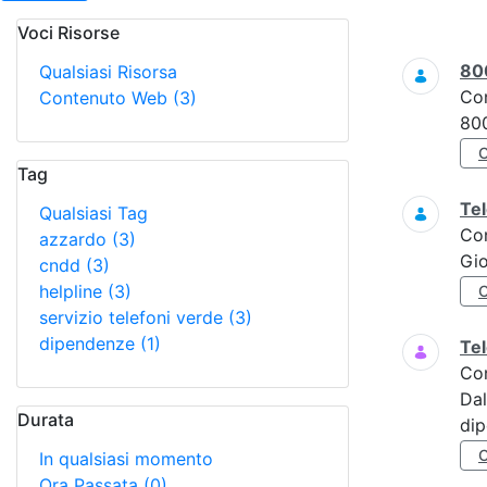
Voci Risorse
Ricerca
80
Qualsiasi Risorsa
Co
Contenuto Web
(3)
800
Tag
Tel
Qualsiasi Tag
Co
azzardo
(3)
Gi
cndd
(3)
helpline
(3)
servizio telefoni verde
(3)
dipendenze
(1)
Tel
Co
Dal
Durata
di
In qualsiasi momento
Ora Passata
(0)