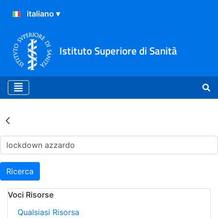
Istituto Superiore di Sanità
Risultati della Ricerca - Ar
Ricerca
Voci Risorse
Qualsiasi Risorsa