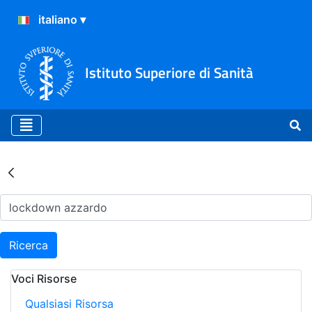
Istituto Superiore di Sanità
Risultati della Ricerca - Ar
Ricerca
Voci Risorse
Qualsiasi Risorsa