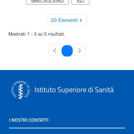
GRATTA E VINCI
VLT
20 Elementi
Mostrati 1 - 5 su 5 risultati.
Pagina
1
Istituto Superiore di Sanità
I NOSTRI CONTATTI