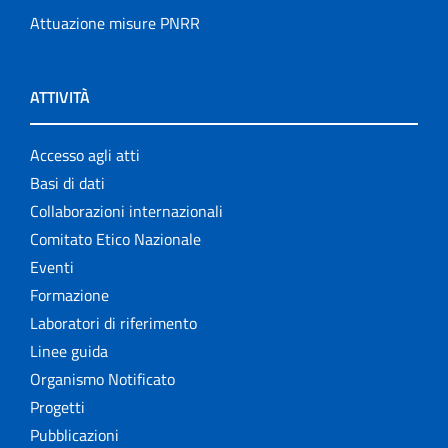
Attuazione misure PNRR
ATTIVITÀ
Accesso agli atti
Basi di dati
Collaborazioni internazionali
Comitato Etico Nazionale
Eventi
Formazione
Laboratori di riferimento
Linee guida
Organismo Notificato
Progetti
Pubblicazioni