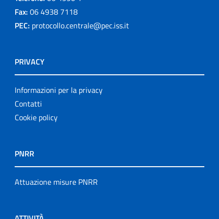
Fax:
06 4938 7118
PEC:
protocollo.centrale@pec.iss.it
PRIVACY
Informazioni per la privacy
Contatti
Cookie policy
PNRR
Attuazione misure PNRR
ATTIVITÀ