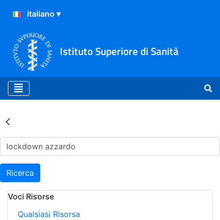
Istituto Superiore di Sanità
Risultati della Ricerca - Ar
Ricerca
Voci Risorse
Qualsiasi Risorsa