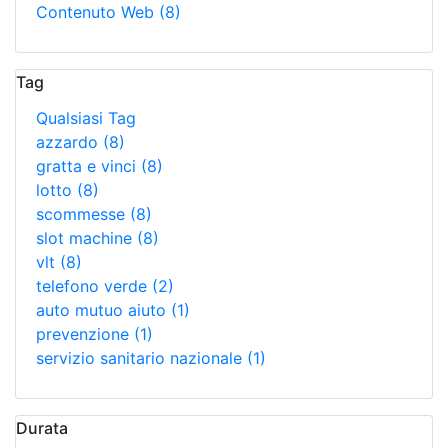
Contenuto Web
(8)
Tag
Qualsiasi Tag
azzardo
(8)
gratta e vinci
(8)
lotto
(8)
scommesse
(8)
slot machine
(8)
vlt
(8)
telefono verde
(2)
auto mutuo aiuto
(1)
prevenzione
(1)
servizio sanitario nazionale
(1)
Durata