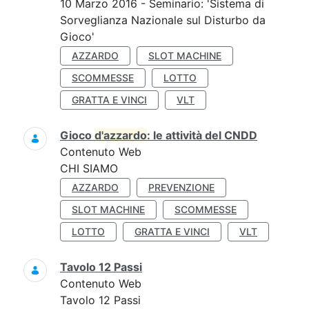
10 Marzo 2016 - Seminario: 'Sistema di
Sorveglianza Nazionale sul Disturbo da
Gioco'
AZZARDO
SLOT MACHINE
SCOMMESSE
LOTTO
GRATTA E VINCI
VLT
Gioco
d'azzardo
: le attività del CNDD
Contenuto Web
CHI SIAMO
AZZARDO
PREVENZIONE
SLOT MACHINE
SCOMMESSE
LOTTO
GRATTA E VINCI
VLT
Tavolo 12 Passi
Contenuto Web
Tavolo 12 Passi