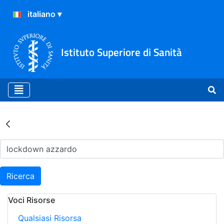
Istituto Superiore di Sanità
Risultati della Ricerca - Ar
Ricerca
Voci Risorse
Qualsiasi Risorsa