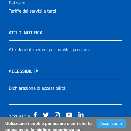
Patrocini
Tariffe dei servizi a terzi
ATTI DI NOTIFICA
Atti di notificazione per pubblici proclami
ACCESSIBILITÀ
Dichiarazione di accessibilità
Seguici su:
Utilizziamo i cookie per essere sicuri che tu
Acconsento
Accessibilità: form di segnalazione di prima istanza per
possa avere la migliore esperienza sul