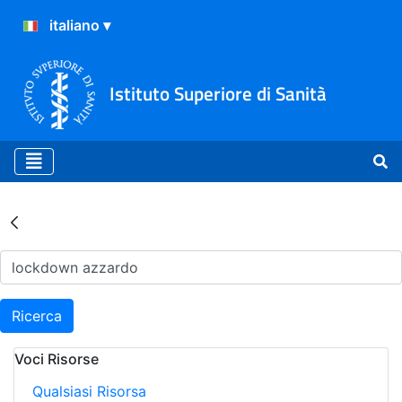
Istituto Superiore di Sanità
Risultati della Ricerca - Ar
Ricerca
Voci Risorse
Qualsiasi Risorsa