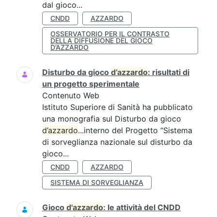
dal gioco...
CNDD
AZZARDO
OSSERVATORIO PER IL CONTRASTO
DELLA DIFFUSIONE DEL GIOCO
D’AZZARDO
Disturbo da gioco
d’azzardo
: risultati di
un progetto sperimentale
Contenuto Web
Istituto Superiore di Sanità ha pubblicato
una monografia sul Disturbo da gioco
d’azzardo
...interno del Progetto “Sistema
di sorveglianza nazionale sul disturbo da
gioco...
CNDD
AZZARDO
SISTEMA DI SORVEGLIANZA
Gioco
d'azzardo
: le attività del CNDD