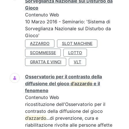
Sorveglianza Nazionale sul Disturbo da
Gioco
Contenuto Web
10 Marzo 2016 - Seminario: 'Sistema di
Sorveglianza Nazionale sul Disturbo da
Gioco'
AZZARDO
SLOT MACHINE
SCOMMESSE
LOTTO
GRATTA E VINCI
VLT
Osservatorio per il contrasto della
diffusione del gioco
d’azzardo
e il
fenomeno
Contenuto Web
ricostituzione dell'Osservatorio per il
contrasto della diffusione del gioco
d’azzardo
...di prevenzione, cura e
riabilitazione rivolte alle persone affette