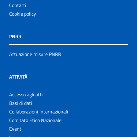
Contatti
Cookie policy
PNRR
Attuazione misure PNRR
ATTIVITÀ
Accesso agli atti
Basi di dati
Collaborazioni internazionali
Comitato Etico Nazionale
Eventi