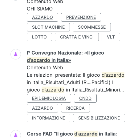
Contenuto Web
CHI SIAMO
AZZARDO
PREVENZIONE
SLOT MACHINE
SCOMMESSE
LOTTO
GRATTA E VINCI
VLT
I° Convegno Nazionale: «Il gioco
d’azzardo
in Italia»
Contenuto Web
Le relazioni presentate: Il gioco
d’azzardo
in Italia_Risultati_Adulti (R....Pacifici) Il
gioco
d’azzardo
in Italia_Risultati_Minori...
EPIDEMIOLOGIA
CNDD
AZZARDO
RICERCA
INFORMAZIONE
SENSIBILIZZAZIONE
Corso FAD “Il gioco
d’azzardo
in Italia: