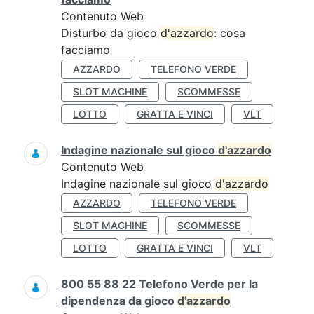
Contenuto Web
Disturbo da gioco
d'azzardo
: cosa
facciamo
AZZARDO
TELEFONO VERDE
SLOT MACHINE
SCOMMESSE
LOTTO
GRATTA E VINCI
VLT
Indagine nazionale sul gioco
d'azzardo
Contenuto Web
Indagine nazionale sul gioco
d'azzardo
AZZARDO
TELEFONO VERDE
SLOT MACHINE
SCOMMESSE
LOTTO
GRATTA E VINCI
VLT
800 55 88 22 Telefono Verde per la
dipendenza da gioco
d'azzardo