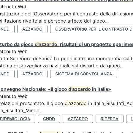
ntenuto Web
ostituzione dell'Osservatorio per il contrasto della diffusio
bilitazione rivolte alle persone affette dal gioco...
CNDD
AZZARDO
OSSERVATORIO PER IL CONTRASTO D
sturbo da gioco
d’azzardo
: risultati di un progetto sperime
ntenuto Web
ituto Superiore di Sanità ha pubblicato una monografia sul
stema di sorveglianza nazionale sul disturbo da gioco...
CNDD
AZZARDO
SISTEMA DI SORVEGLIANZA
Convegno Nazionale: «Il gioco
d’azzardo
in Italia»
ntenuto Web
relazioni presentate: Il gioco
d’azzardo
in Italia_Risultati_Adu
lia_Risultati_Minori...
EPIDEMIOLOGIA
CNDD
AZZARDO
RICERCA