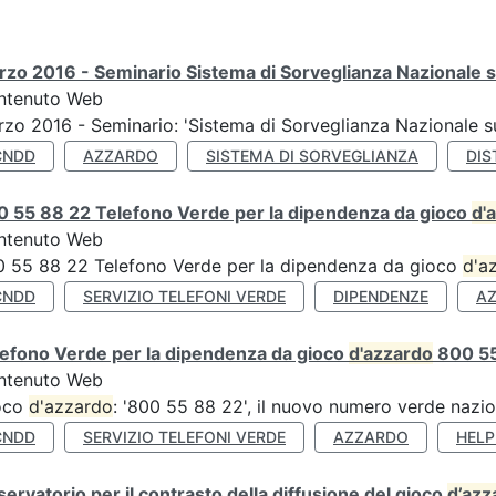
zo 2016 - Seminario Sistema di Sorveglianza Nazionale s
ntenuto Web
zo 2016 - Seminario: 'Sistema di Sorveglianza Nazionale 
CNDD
AZZARDO
SISTEMA DI SORVEGLIANZA
DIS
0 55 88 22 Telefono Verde per la dipendenza da gioco
d'
ntenuto Web
 55 88 22 Telefono Verde per la dipendenza da gioco
d'a
CNDD
SERVIZIO TELEFONI VERDE
DIPENDENZE
A
efono Verde per la dipendenza da gioco
d'azzardo
800 55
ntenuto Web
oco
d'azzardo
: '800 55 88 22', il nuovo numero verde nazi
CNDD
SERVIZIO TELEFONI VERDE
AZZARDO
HELP
ervatorio per il contrasto della diffusione del gioco
d’azz