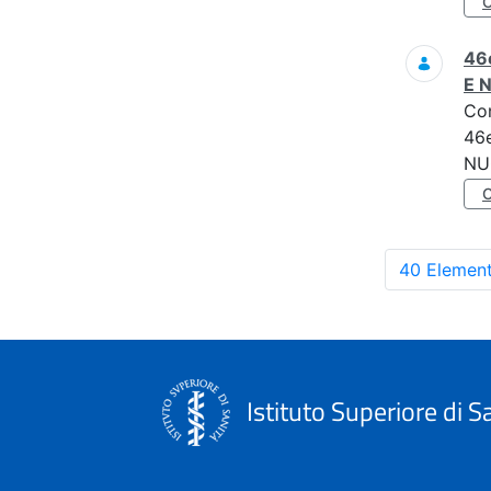
46e
E 
Co
46e
NU
40 Element
Istituto Superiore di S