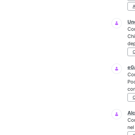
A
Uno
Co
Chi
dep
eGa
Co
Poc
con
Al
Co
nel