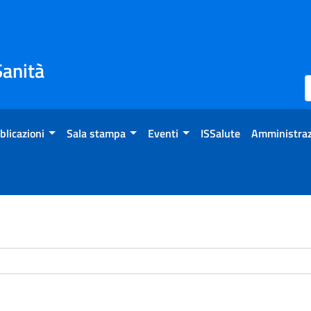
Sanità
blicazioni
Sala stampa
Eventi
ISSalute
Amministraz
chivio