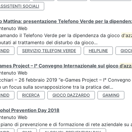
SSISTENTI SOCIALI
 Mattina: presentazione Telefono Verde per la dipenden
ntenuto Web
amando il Telefono Verde per la dipendenza da gioco
d'az
utati al trattamento del disturbo da gioco...
CNDD
SERVIZIO TELEFONI VERDE
HELPLINE
GIOC
mes Project – I° Convegno Internazionale sul gioco
d’az
ntenuto Web
chiari – 26 febbraio 2019 “e-Games Project – I° Convegno 
 un focus sulla sovrapposizione tra la pratica del...
CNDD
RICERCA
GIOCO DAZZARDO
GAMING
cohol Prevention Day 2018
ntenuto Web
 piano di prevenzione e di formazione di rete aziendale su 