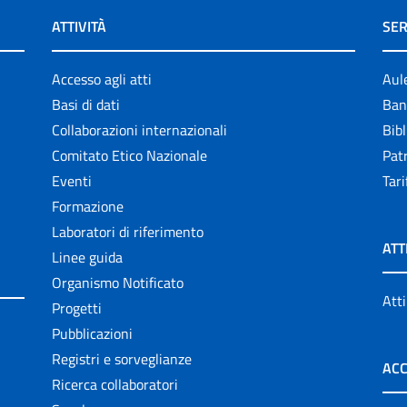
ATTIVITÀ
SER
Accesso agli atti
Aul
Basi di dati
Ban
Collaborazioni internazionali
Bibl
Comitato Etico Nazionale
Patr
Eventi
Tari
Formazione
Laboratori di riferimento
ATT
Linee guida
Organismo Notificato
Atti
Progetti
Pubblicazioni
Registri e sorveglianze
ACC
Ricerca collaboratori