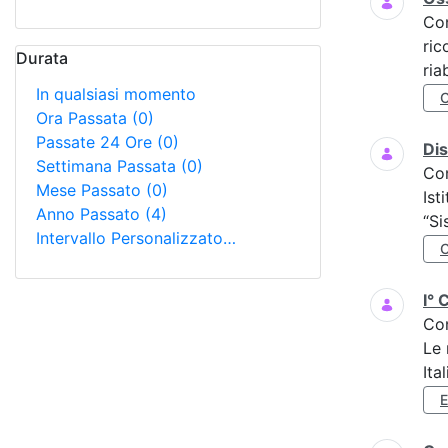
Co
ric
Durata
ria
In qualsiasi momento
Ora Passata
(0)
Passate 24 Ore
(0)
Di
Settimana Passata
(0)
Co
Mese Passato
(0)
Ist
Anno Passato
(4)
“Si
Intervallo Personalizzato…
I° 
Co
Le 
Ita