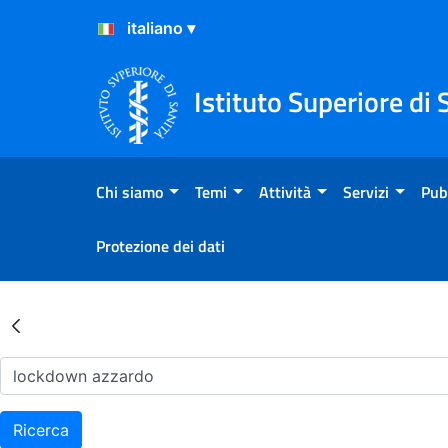
Salta al Contenuto
Salta al Footer
Istituto Superiore di 
Chi siamo
Temi
Attività
Servizi
Pub
Protezione dei dati
Risultati della Ricerca - Ar
Ricerca