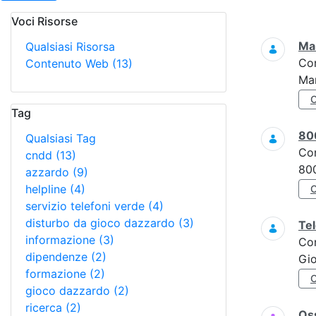
Voci Risorse
Ricerca
Mar
Qualsiasi Risorsa
Co
Contenuto Web
(13)
Mar
Tag
80
Qualsiasi Tag
Co
cndd
(13)
800
azzardo
(9)
helpline
(4)
servizio telefoni verde
(4)
disturbo da gioco dazzardo
(3)
Tel
informazione
(3)
Co
dipendenze
(2)
Gi
formazione
(2)
gioco dazzardo
(2)
ricerca
(2)
Oss