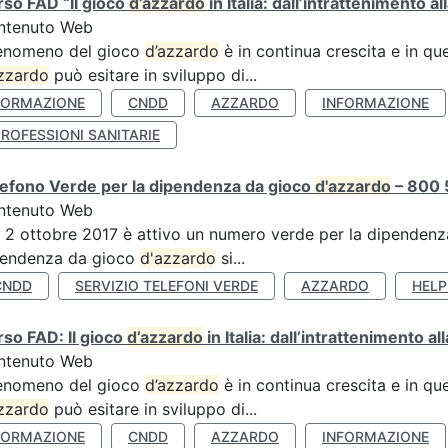
so FAD “Il gioco
d’azzardo
in Italia: dall’intrattenimento al
ntenuto Web
fenomeno del gioco
d’azzardo
è in continua crescita e in qu
zzardo
può esitare in sviluppo di...
FORMAZIONE
CNDD
AZZARDO
INFORMAZIONE
ROFESSIONI SANITARIE
efono Verde per la dipendenza da gioco
d'azzardo
– 800 
ntenuto Web
 2 ottobre 2017 è attivo un numero verde per la dipenden
pendenza da gioco
d'azzardo
si...
CNDD
SERVIZIO TELEFONI VERDE
AZZARDO
HELP
so FAD: Il gioco
d’azzardo
in Italia: dall’intrattenimento a
ntenuto Web
fenomeno del gioco
d’azzardo
è in continua crescita e in qu
zzardo
può esitare in sviluppo di...
FORMAZIONE
CNDD
AZZARDO
INFORMAZIONE