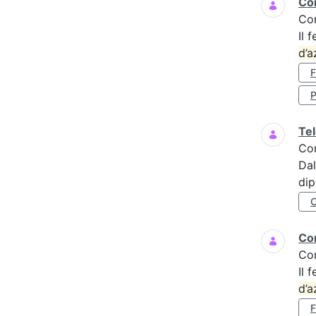
Cor
Co
Il 
d’a
P
Tel
Co
Dal
di
Cor
Co
Il 
d’a