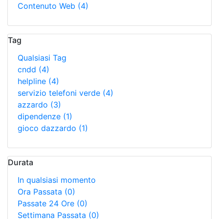
Contenuto Web
(4)
Tag
Qualsiasi Tag
cndd
(4)
helpline
(4)
servizio telefoni verde
(4)
azzardo
(3)
dipendenze
(1)
gioco dazzardo
(1)
Durata
In qualsiasi momento
Ora Passata
(0)
Passate 24 Ore
(0)
Settimana Passata
(0)