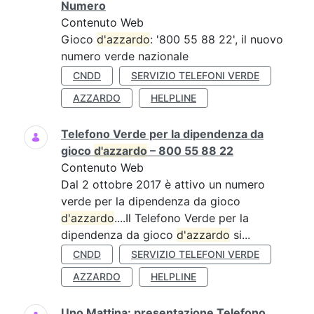
Numero
Contenuto Web
Gioco
d'azzardo
: '800 55 88 22', il nuovo
numero verde nazionale
CNDD
SERVIZIO TELEFONI VERDE
AZZARDO
HELPLINE
Telefono Verde per la dipendenza da
gioco
d'azzardo
– 800 55 88 22
Contenuto Web
Dal 2 ottobre 2017 è attivo un numero
verde per la dipendenza da gioco
d'azzardo
....Il Telefono Verde per la
dipendenza da gioco
d'azzardo
si...
CNDD
SERVIZIO TELEFONI VERDE
AZZARDO
HELPLINE
Uno Mattina: presentazione Telefono