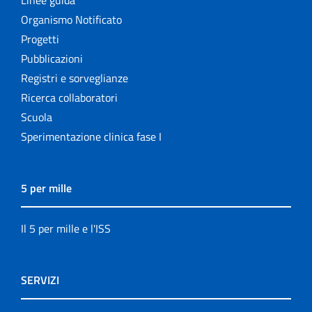
Linee guida
Organismo Notificato
Progetti
Pubblicazioni
Registri e sorveglianze
Ricerca collaboratori
Scuola
Sperimentazione clinica fase I
5 per mille
Il 5 per mille e l'ISS
SERVIZI