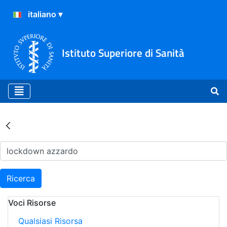
Istituto Superiore di Sanità
Risultati della Ricerca - Ar
Ricerca
Voci Risorse
Qualsiasi Risorsa