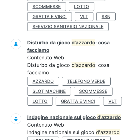
SCOMMESSE
LOTTO
GRATTA E VINCI
VLT
SSN
SERVIZIO SANITARIO NAZIONALE
Disturbo da gioco
d'azzardo
: cosa
facciamo
Contenuto Web
Disturbo da gioco
d'azzardo
: cosa
facciamo
AZZARDO
TELEFONO VERDE
SLOT MACHINE
SCOMMESSE
LOTTO
GRATTA E VINCI
VLT
Indagine nazionale sul gioco
d'azzardo
Contenuto Web
Indagine nazionale sul gioco
d'azzardo