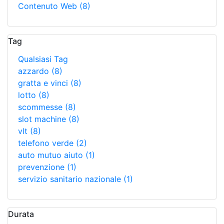
Contenuto Web
(8)
Tag
Qualsiasi Tag
azzardo
(8)
gratta e vinci
(8)
lotto
(8)
scommesse
(8)
slot machine
(8)
vlt
(8)
telefono verde
(2)
auto mutuo aiuto
(1)
prevenzione
(1)
servizio sanitario nazionale
(1)
Durata