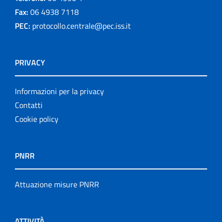
Fax:
06 4938 7118
PEC:
protocollo.centrale@pec.iss.it
PRIVACY
Informazioni per la privacy
Contatti
Cookie policy
PNRR
Attuazione misure PNRR
ATTIVITÀ