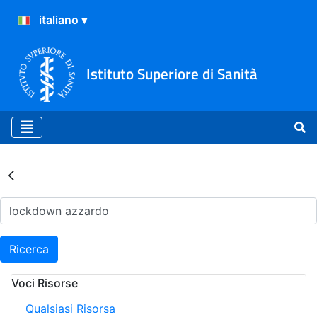
Istituto Superiore di Sanità
Risultati della Ricerca - Ar
Ricerca
Voci Risorse
Qualsiasi Risorsa