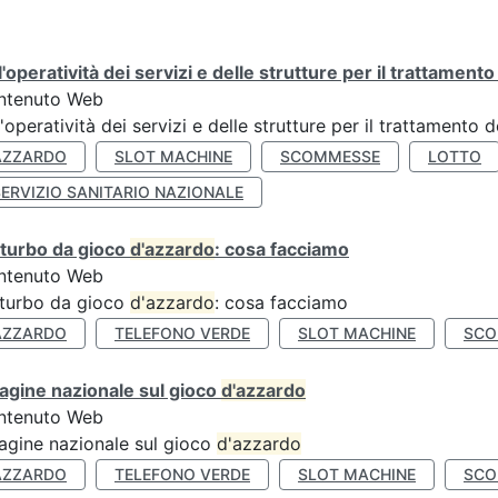
l'operatività dei servizi e delle strutture per il trattament
ntenuto Web
l'operatività dei servizi e delle strutture per il trattamento
AZZARDO
SLOT MACHINE
SCOMMESSE
LOTTO
SERVIZIO SANITARIO NAZIONALE
sturbo da gioco
d'azzardo
: cosa facciamo
ntenuto Web
sturbo da gioco
d'azzardo
: cosa facciamo
AZZARDO
TELEFONO VERDE
SLOT MACHINE
SCO
agine nazionale sul gioco
d'azzardo
ntenuto Web
agine nazionale sul gioco
d'azzardo
AZZARDO
TELEFONO VERDE
SLOT MACHINE
SCO