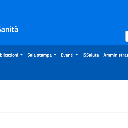
Sanità
blicazioni
Sala stampa
Eventi
ISSalute
Amministraz
chivio