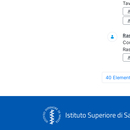
Tav
Ra
Co
Ra
40 Element
Istituto Superiore di S