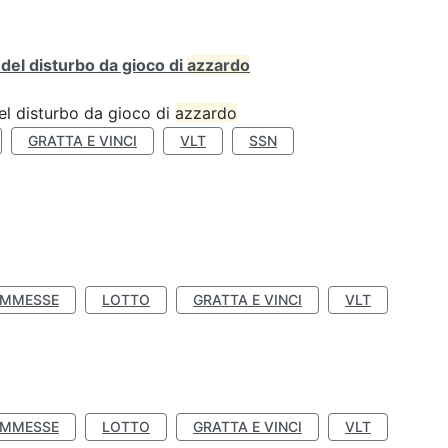
o del disturbo da gioco di
azzardo
 del disturbo da gioco di
azzardo
GRATTA E VINCI
VLT
SSN
MMESSE
LOTTO
GRATTA E VINCI
VLT
MMESSE
LOTTO
GRATTA E VINCI
VLT