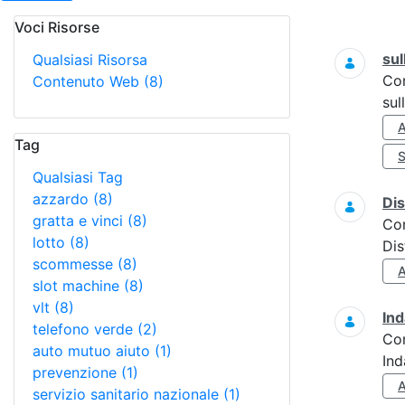
Voci Risorse
Ricerca
sul
Qualsiasi Risorsa
Co
Contenuto Web
(8)
sul
Tag
Qualsiasi Tag
azzardo
(8)
Di
gratta e vinci
(8)
Co
lotto
(8)
Di
scommesse
(8)
slot machine
(8)
vlt
(8)
Ind
telefono verde
(2)
Co
auto mutuo aiuto
(1)
Ind
prevenzione
(1)
servizio sanitario nazionale
(1)