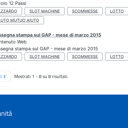
olo 12 Passi
AZZARDO
SLOT MACHINE
SCOMMESSE
LOTTO
AUTO MUTUO AIUTO
ssegna stampa sul GAP - mese di marzo 2015
ntenuto Web
ssegna stampa sul GAP - mese di marzo 2015
AZZARDO
SLOT MACHINE
SCOMMESSE
LOTTO
Mostrati 1 - 8 su 8 risultati.
i
anità