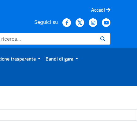
Accedi
Seguici su
ione trasparente
Bandi di gara