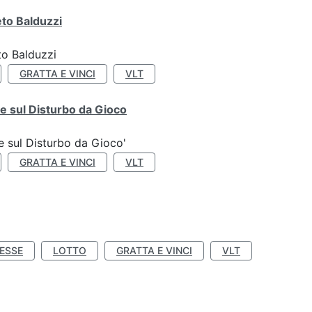
eto Balduzzi
to Balduzzi
GRATTA E VINCI
VLT
e sul Disturbo da Gioco
e sul Disturbo da Gioco'
GRATTA E VINCI
VLT
ESSE
LOTTO
GRATTA E VINCI
VLT