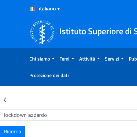
Salta al Contenuto
Salta al Footer
Istituto Superiore di 
Chi siamo
Temi
Attività
Servizi
Pub
Protezione dei dati
Risultati della Ricerca - Ar
Ricerca