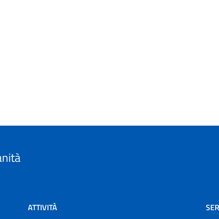
anità
ATTIVITÀ
SER