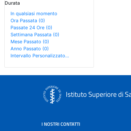
Durata
In qualsiasi momento
Ora Passata
(0)
Passate 24 Ore
(0)
Settimana Passata
(0)
Mese Passato
(0)
Anno Passato
(0)
Intervallo Personalizzato…
Istituto Superiore di S
I NOSTRI CONTATTI