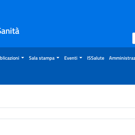
Sanità
blicazioni
Sala stampa
Eventi
ISSalute
Amministraz
chivio