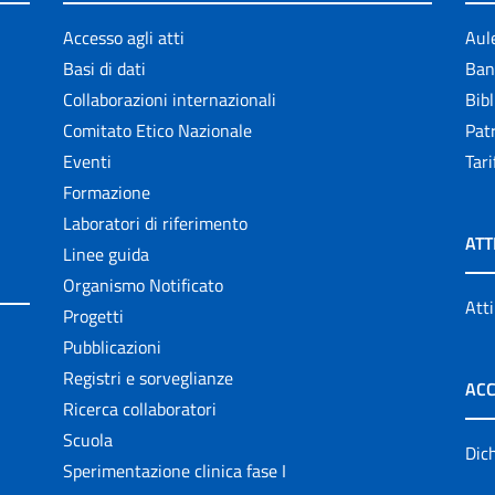
Accesso agli atti
Aul
Basi di dati
Ban
Collaborazioni internazionali
Bibl
Comitato Etico Nazionale
Patr
Eventi
Tari
Formazione
Laboratori di riferimento
ATT
Linee guida
Organismo Notificato
Atti
Progetti
Pubblicazioni
Registri e sorveglianze
ACC
Ricerca collaboratori
Scuola
Dich
Sperimentazione clinica fase I