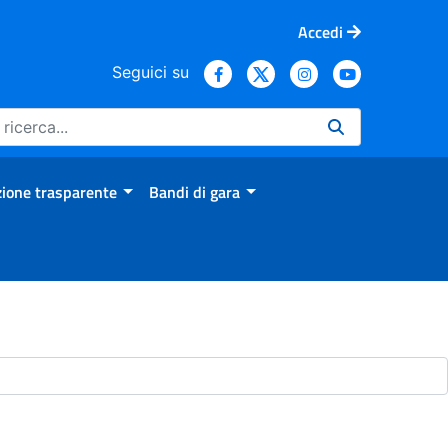
Accedi
Seguici su
ione trasparente
Bandi di gara