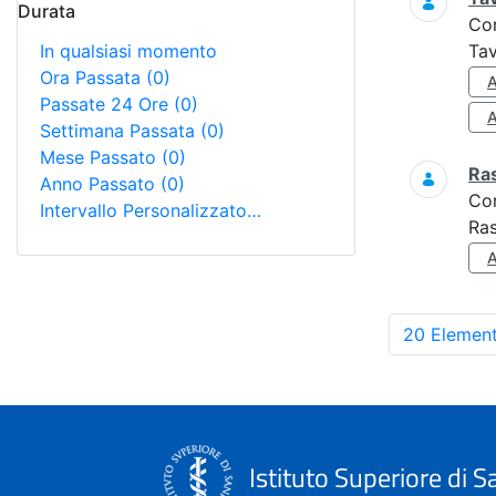
Durata
Co
In qualsiasi momento
Tav
Ora Passata
(0)
Passate 24 Ore
(0)
Settimana Passata
(0)
Mese Passato
(0)
Ra
Anno Passato
(0)
Co
Intervallo Personalizzato…
Ra
20 Element
Istituto Superiore di S