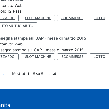
ntenuto Web
olo 12 Passi
AZZARDO
SLOT MACHINE
SCOMMESSE
LOTTO
AUTO MUTUO AIUTO
ssegna stampa sul GAP - mese di marzo 2015
ntenuto Web
ssegna stampa sul GAP - mese di marzo 2015
AZZARDO
SLOT MACHINE
SCOMMESSE
LOTTO
Mostrati 1 - 5 su 5 risultati.
i
anità