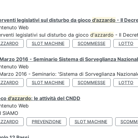
erventi legislativi sul disturbo da gioco
d'azzardo
- Il Decr
ntenuto Web
erventi legislativi sul disturbo da gioco
d'azzardo
- Il Decre
AZZARDO
SLOT MACHINE
SCOMMESSE
LOTTO
Marzo 2016 - Seminario Sistema di Sorveglianza Nazional
ntenuto Web
Marzo 2016 - Seminario: 'Sistema di Sorveglianza Nazional
AZZARDO
SLOT MACHINE
SCOMMESSE
LOTTO
oco
d'azzardo
: le attività del CNDD
ntenuto Web
I SIAMO
AZZARDO
PREVENZIONE
SLOT MACHINE
SCOMM
olo 12 Passi