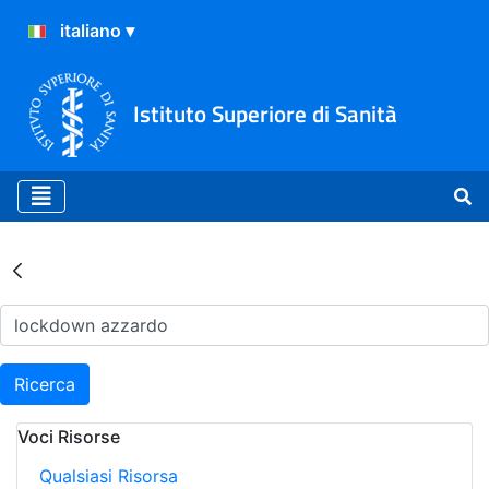
Istituto Superiore di Sanità
Risultati della Ricerca - Ar
Ricerca
Voci Risorse
Qualsiasi Risorsa