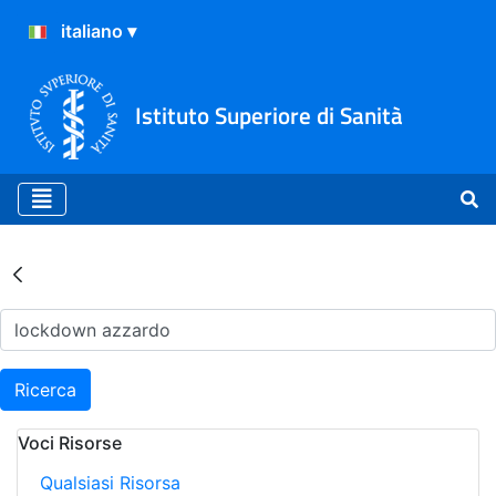
Istituto Superiore di Sanità
Risultati della Ricerca - Ar
Ricerca
Voci Risorse
Qualsiasi Risorsa