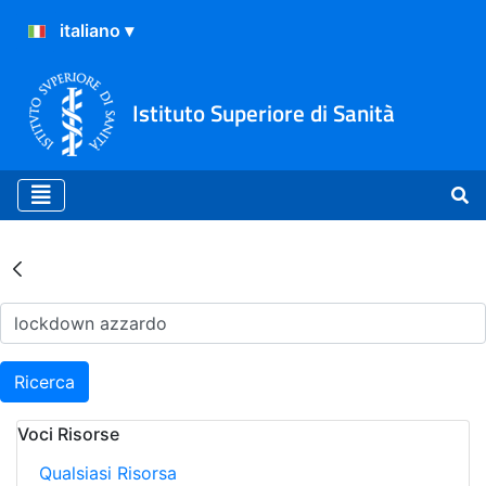
Istituto Superiore di Sanità
Risultati della Ricerca - Ar
Ricerca
Voci Risorse
Qualsiasi Risorsa