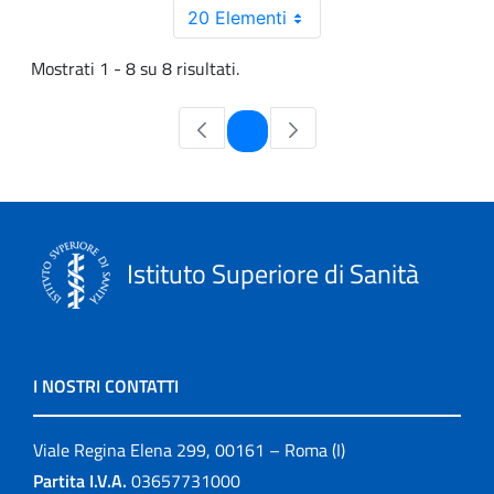
20 Elementi
Mostrati 1 - 8 su 8 risultati.
Pagina
1
Istituto Superiore di Sanità
I NOSTRI CONTATTI
Viale Regina Elena 299, 00161 – Roma (I)
Partita I.V.A.
03657731000