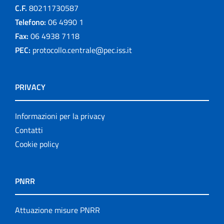
C.F.
80211730587
Telefono:
06 4990 1
Fax:
06 4938 7118
PEC:
protocollo.centrale@pec.iss.it
PRIVACY
Informazioni per la privacy
Contatti
Cookie policy
PNRR
Attuazione misure PNRR