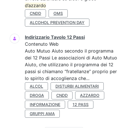
d’azzardo
CNDD
OMS
ALCOHOL PREVENTION DAY
Indirizzario Tavolo 12 Passi
Contenuto Web
Auto Mutuo Aiuto secondo il programma
dei 12 Passi Le associazioni di Auto Mutuo
Aiuto, che utilizzano il programma dei 12
passi si chiamano “fratellanze” proprio per
lo spirito di accoglienza che...
ALCOL
DISTURBI ALIMENTARI
DROGA
CNDD
AZZARDO
INFORMAZIONE
12 PASS
GRUPPI AMA