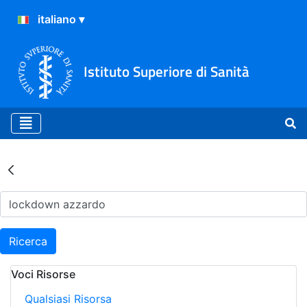
Istituto Superiore di Sanità
Risultati della Ricerca - Ar
Ricerca
Voci Risorse
Qualsiasi Risorsa