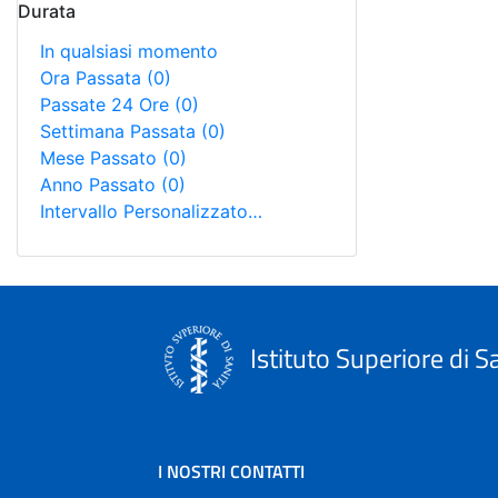
Durata
In qualsiasi momento
Ora Passata
(0)
Passate 24 Ore
(0)
Settimana Passata
(0)
Mese Passato
(0)
Anno Passato
(0)
Intervallo Personalizzato…
Istituto Superiore di S
I NOSTRI CONTATTI