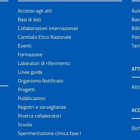
Accesso agli atti
Aul
Basi di dati
Ban
Collaborazioni internazionali
Bibl
Comitato Etico Nazionale
Patr
Eventi
Tari
Formazione
Laboratori di riferimento
ATT
Linee guida
Organismo Notificato
Atti
Progetti
Pubblicazioni
Registri e sorveglianze
ACC
Ricerca collaboratori
Scuola
Dich
Sperimentazione clinica fase I