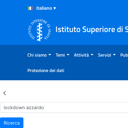
Salta al Contenuto
Salta al Footer
Istituto Superiore di 
Chi siamo
Temi
Attività
Servizi
Pub
Protezione dei dati
Risultati della Ricerca - Ar
Ricerca