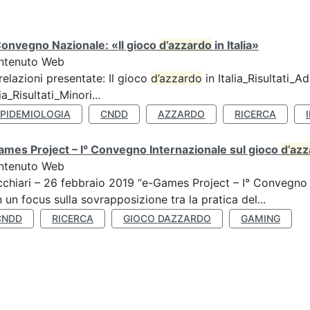
Convegno Nazionale: «Il gioco
d’azzardo
in Italia»
ntenuto Web
relazioni presentate: Il gioco
d’azzardo
in Italia_Risultati_Adu
lia_Risultati_Minori...
EPIDEMIOLOGIA
CNDD
AZZARDO
RICERCA
mes Project – I° Convegno Internazionale sul gioco
d’az
ntenuto Web
chiari – 26 febbraio 2019 “e-Games Project – I° Convegno 
 un focus sulla sovrapposizione tra la pratica del...
CNDD
RICERCA
GIOCO DAZZARDO
GAMING