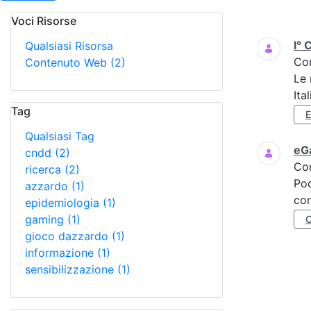
Voci Risorse
Ricerca
I° 
Qualsiasi Risorsa
Co
Contenuto Web
(2)
Le 
Ita
Tag
Qualsiasi Tag
eGa
cndd
(2)
Co
ricerca
(2)
Poc
azzardo
(1)
con
epidemiologia
(1)
gaming
(1)
gioco dazzardo
(1)
informazione
(1)
sensibilizzazione
(1)