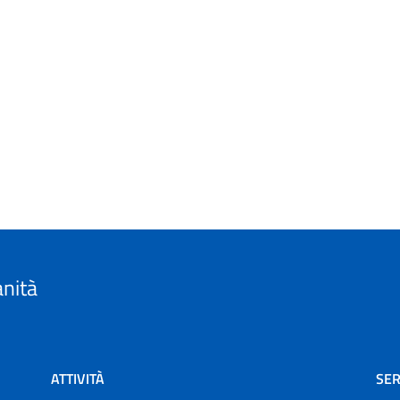
anità
ATTIVITÀ
SER