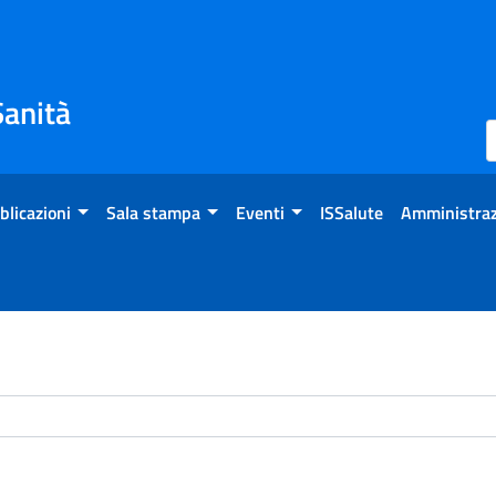
Sanità
blicazioni
Sala stampa
Eventi
ISSalute
Amministraz
chivio