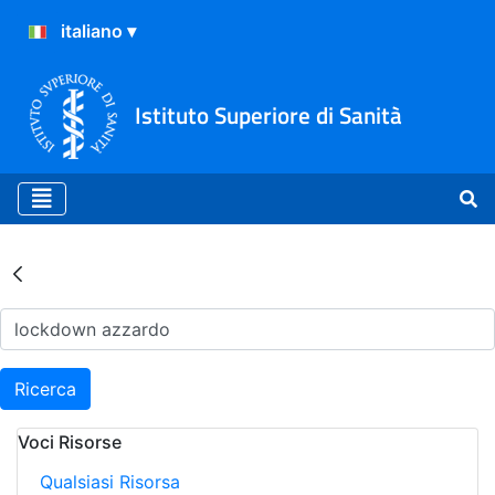
Istituto Superiore di Sanità
Risultati della Ricerca - Ar
Ricerca
Voci Risorse
Qualsiasi Risorsa