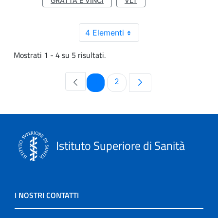
GRATTA E VINCI
VLT
4 Elementi
Mostrati 1 - 4 su 5 risultati.
Pagina
Pagina
1
2
Istituto Superiore di Sanità
I NOSTRI CONTATTI