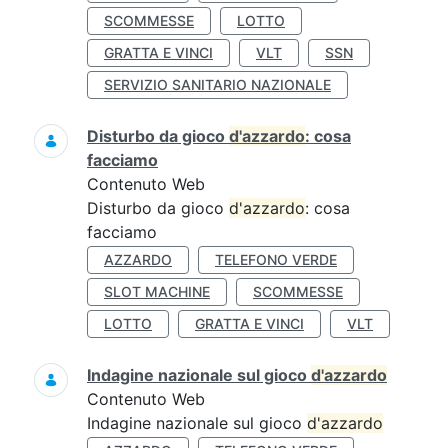
SCOMMESSE
LOTTO
GRATTA E VINCI
VLT
SSN
SERVIZIO SANITARIO NAZIONALE
Disturbo da gioco
d'azzardo
: cosa
facciamo
Contenuto Web
Disturbo da gioco
d'azzardo
: cosa
facciamo
AZZARDO
TELEFONO VERDE
SLOT MACHINE
SCOMMESSE
LOTTO
GRATTA E VINCI
VLT
Indagine nazionale sul gioco
d'azzardo
Contenuto Web
Indagine nazionale sul gioco
d'azzardo