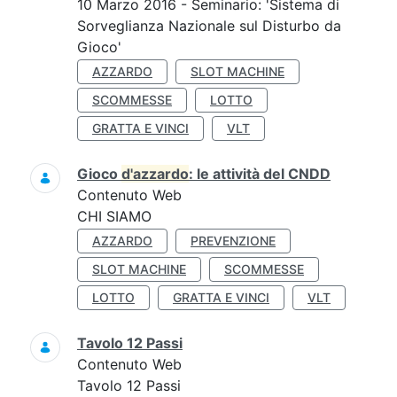
10 Marzo 2016 - Seminario: 'Sistema di
Sorveglianza Nazionale sul Disturbo da
Gioco'
AZZARDO
SLOT MACHINE
SCOMMESSE
LOTTO
GRATTA E VINCI
VLT
Gioco
d'azzardo
: le attività del CNDD
Contenuto Web
CHI SIAMO
AZZARDO
PREVENZIONE
SLOT MACHINE
SCOMMESSE
LOTTO
GRATTA E VINCI
VLT
Tavolo 12 Passi
Contenuto Web
Tavolo 12 Passi