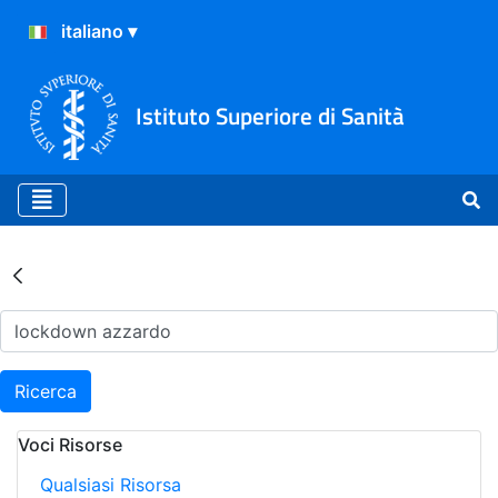
Istituto Superiore di Sanità
Risultati della Ricerca - Ar
Ricerca
Voci Risorse
Qualsiasi Risorsa