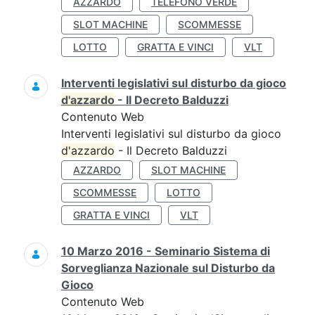
AZZARDO
TELEFONO VERDE
SLOT MACHINE
SCOMMESSE
LOTTO
GRATTA E VINCI
VLT
Interventi legislativi sul disturbo da gioco
d'azzardo
- Il Decreto Balduzzi
Contenuto Web
Interventi legislativi sul disturbo da gioco
d'azzardo
- Il Decreto Balduzzi
AZZARDO
SLOT MACHINE
SCOMMESSE
LOTTO
GRATTA E VINCI
VLT
10 Marzo 2016 - Seminario Sistema di
Sorveglianza Nazionale sul Disturbo da
Gioco
Contenuto Web