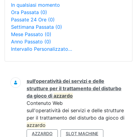
In qualsiasi momento
Ora Passata
(0)
Passate 24 Ore
(0)
Settimana Passata
(0)
Mese Passato
(0)
Anno Passato
(0)
Intervallo Personalizzato…
Ricerca
sull'operatività dei servizi e delle
strutture per il trattamento del disturbo
da gioco di
azzardo
Contenuto Web
sull'operatività dei servizi e delle strutture
per il trattamento del disturbo da gioco di
azzardo
AZZARDO
SLOT MACHINE