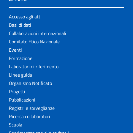
Accesso agli atti
Basi di dati
Collaborazioni internazionali
Comitato Etico Nazionale
Eventi
Formazione
Laboratori di riferimento
Linee guida
Organismo Notificato
Progetti
Pubblicazioni
Registri e sorveglianze
Ricerca collaboratori
Scuola