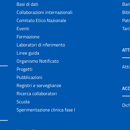
Basi di dati
Ban
Collaborazioni internazionali
Bibl
Comitato Etico Nazionale
Patr
Eventi
Tari
Formazione
Laboratori di riferimento
ATT
Linee guida
Organismo Notificato
Atti
Progetti
Pubblicazioni
Registri e sorveglianze
ACC
Ricerca collaboratori
Scuola
Dich
Sperimentazione clinica fase I