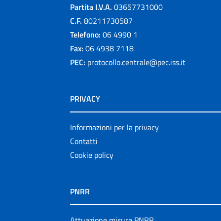
Partita I.V.A.
03657731000
C.F.
80211730587
Telefono:
06 4990 1
Fax:
06 4938 7118
PEC:
protocollo.centrale@pec.iss.it
PRIVACY
Informazioni per la privacy
Contatti
Cookie policy
PNRR
Attuazione misure PNRR