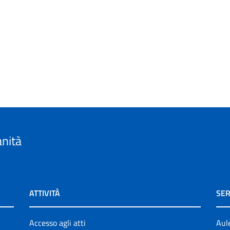
anità
ATTIVITÀ
SER
Accesso agli atti
Aul