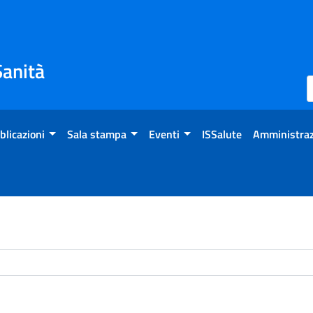
Sanità
blicazioni
Sala stampa
Eventi
ISSalute
Amministraz
chivio