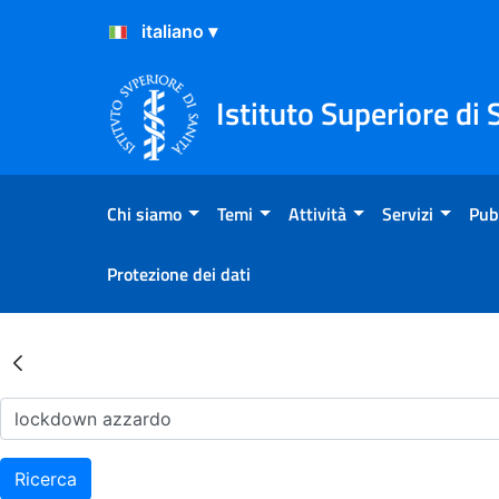
Salta al Contenuto
Salta al Footer
Istituto Superiore di 
Chi siamo
Temi
Attività
Servizi
Pub
Protezione dei dati
Risultati della Ricerca - Ar
Ricerca